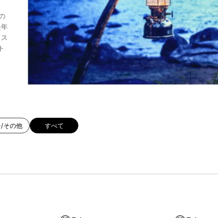
の
長年
ャス
ト
、
/その他
すべて