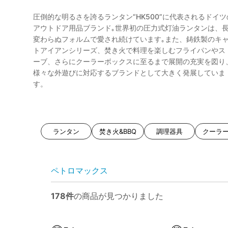
圧倒的な明るさを誇るランタン“HK500”に代表されるドイツ
アウトドア用品ブランド｡世界初の圧力式灯油ランタンは、
変わらぬフォルムで愛され続けています｡また、鋳鉄製のキ
トアイアンシリーズ、焚き火で料理を楽しむフライパンやス
ーブ、さらにクーラーボックスに至るまで展開の充実を図り
様々な外遊びに対応するブランドとして大きく発展していま
す。
ランタン
焚き火&BBQ
調理器具
クーラー
ペトロマックス
178件
の商品が見つかりました