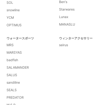
Ben's
SOL
Starwares
snowline
Lunax
YCM
MANASLU
OPTIMUS
ウォータースポーツ
ウィンターアクセサリー
MRS
seirus
MARSYAS
badfish
SALAMANDER
SALUS
sandiline
SEALS
PREDATOR
W.S.P.