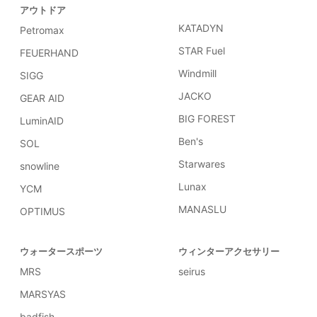
アウトドア
KATADYN
Petromax
STAR Fuel
FEUERHAND
Windmill
SIGG
JACKO
GEAR AID
BIG FOREST
LuminAID
Ben's
SOL
Starwares
snowline
Lunax
YCM
MANASLU
OPTIMUS
ウォータースポーツ
ウィンターアクセサリー
MRS
seirus
MARSYAS
badfish