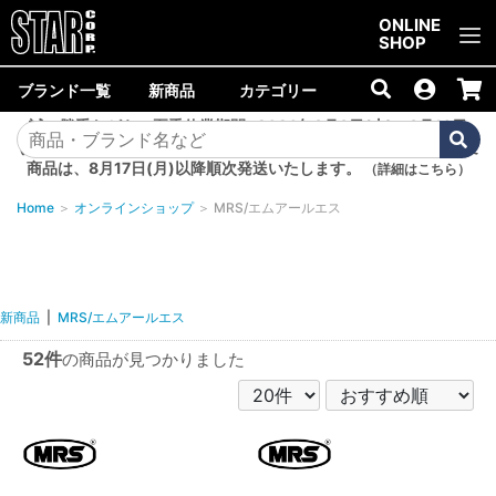
ご購入金額10,000円以上で送料無料！
ONLINE
SHOP
ブランド一覧
新商品
カテゴリー
誠に勝手ながら、夏季休業期間<2026年8月8日(土)～8月16日
(日)>中は商品の発送を休止いたします。8月7日(金)以降のご注文
商品は、8月17日(月)以降順次発送いたします。
（詳細はこちら）
Home
＞
オンラインショップ
＞
MRS/エムアールエス
新商品
|
MRS/エムアールエス
52件
の商品が見つかりました