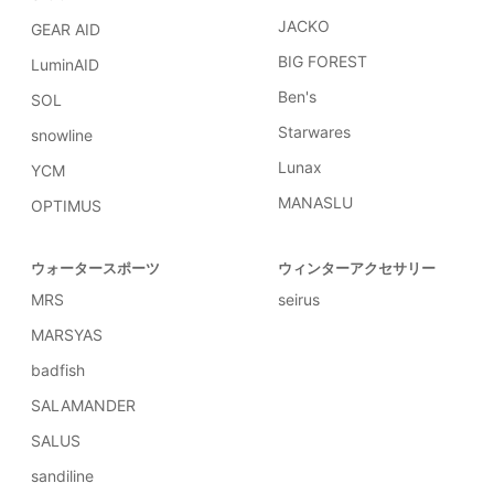
JACKO
GEAR AID
BIG FOREST
LuminAID
Ben's
SOL
Starwares
snowline
Lunax
YCM
MANASLU
OPTIMUS
ウォータースポーツ
ウィンターアクセサリー
MRS
seirus
MARSYAS
badfish
SALAMANDER
SALUS
sandiline