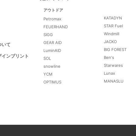
アウトドア
KATADYN
Petromax
STAR Fuel
FEUERHAND
Windmill
SIGG
JACKO
GEAR AID
ついて
BIG FOREST
LuminAID
ザインプリント
Ben's
SOL
Starwares
snowline
Lunax
YCM
MANASLU
OPTIMUS