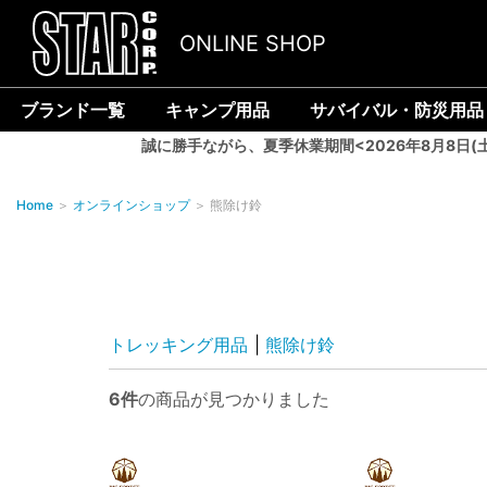
ONLINE SHOP
ブランド一覧
キャンプ用品
サバイバル・防災用品
誠に勝手ながら、夏季休業期間<2026年8月8日(
Home
＞
オンラインショップ
＞
熊除け鈴
トレッキング用品
|
熊除け鈴
6件
の商品が見つかりました