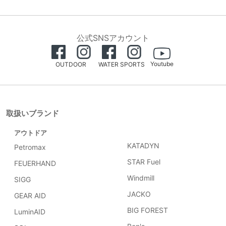
公式SNSアカウント
Youtube
OUTDOOR
WATER SPORTS
取扱いブランド
アウトドア
KATADYN
Petromax
STAR Fuel
FEUERHAND
Windmill
SIGG
JACKO
GEAR AID
BIG FOREST
LuminAID