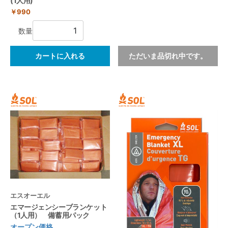
(1人用)
￥990
数量
カートに入れる
ただいま品切れ中です。
エスオーエル
エマージェンシーブランケット
（1人用） 備蓄用パック
オープン価格