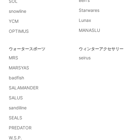
Ben's
SOL
Starwares
snowline
Lunax
YCM
MANASLU
OPTIMUS
ウォータースポーツ
ウィンターアクセサリー
MRS
seirus
MARSYAS
badfish
SALAMANDER
SALUS
sandiline
SEALS
PREDATOR
W.S.P.