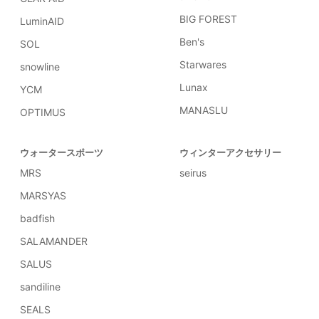
BIG FOREST
LuminAID
Ben's
SOL
Starwares
snowline
Lunax
YCM
MANASLU
OPTIMUS
ウォータースポーツ
ウィンターアクセサリー
MRS
seirus
MARSYAS
badfish
SALAMANDER
SALUS
sandiline
SEALS