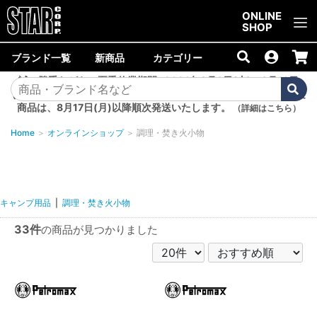
ご購入金額10,000円以上で送料無料！
ONLINE
SHOP
ブランド一覧
新商品
カテゴリー
誠に勝手ながら、夏季休業期間<2026年8月8日(土)～8月16日
(日)>中は商品の発送を休止いたします。8月7日(金)以降のご注文
商品は、8月17日(月)以降順次発送いたします。
（詳細はこちら）
Home
＞
オンラインショップ
＞
調理・焚き火小物
キャンプ用品
|
調理・焚き火小物
33件
の商品が見つかりました