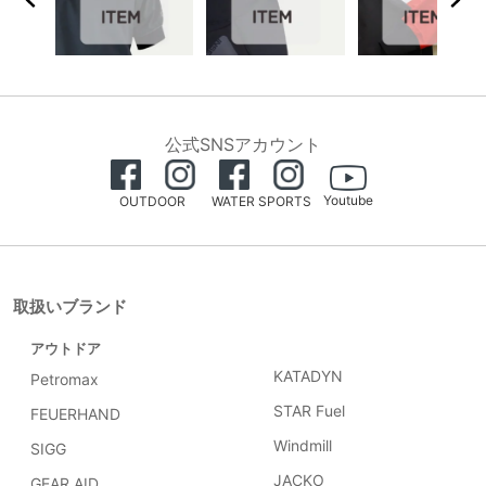
公式SNSアカウント
Youtube
OUTDOOR
WATER SPORTS
取扱いブランド
アウトドア
KATADYN
Petromax
STAR Fuel
FEUERHAND
Windmill
SIGG
JACKO
GEAR AID