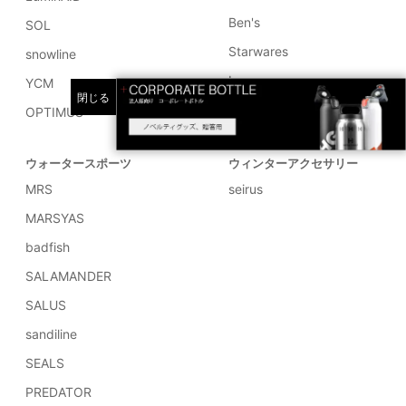
Ben's
SOL
Starwares
snowline
Lunax
YCM
閉じる
MANASLU
OPTIMUS
ウォータースポーツ
ウィンターアクセサリー
MRS
seirus
MARSYAS
badfish
SALAMANDER
SALUS
sandiline
SEALS
PREDATOR