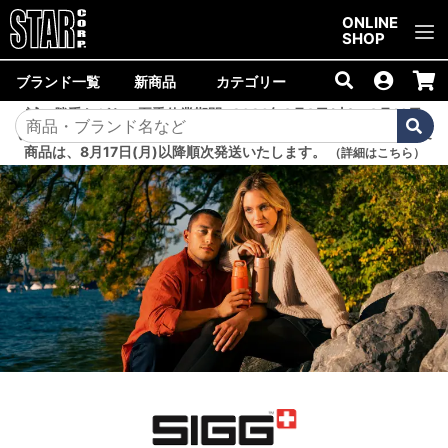
ご購入金額10,000円以上で送料無料！
ONLINE
SHOP
ブランド一覧
新商品
カテゴリー
誠に勝手ながら、夏季休業期間<2026年8月8日(土)～8月16日
(日)>中は商品の発送を休止いたします。8月7日(金)以降のご注文
商品は、8月17日(月)以降順次発送いたします。
（詳細はこちら）