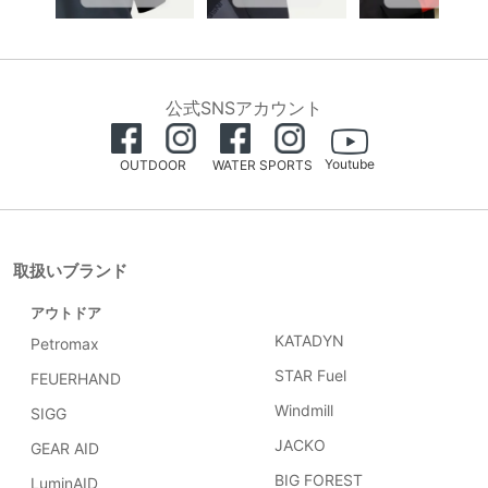
公式SNSアカウント
Youtube
OUTDOOR
WATER SPORTS
取扱いブランド
アウトドア
KATADYN
Petromax
STAR Fuel
FEUERHAND
Windmill
SIGG
JACKO
GEAR AID
BIG FOREST
LuminAID