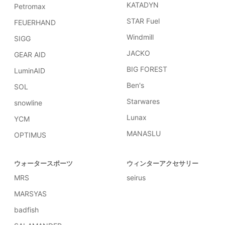
KATADYN
Petromax
STAR Fuel
FEUERHAND
Windmill
SIGG
JACKO
GEAR AID
BIG FOREST
LuminAID
Ben's
SOL
Starwares
snowline
Lunax
YCM
MANASLU
OPTIMUS
ウォータースポーツ
ウィンターアクセサリー
MRS
seirus
MARSYAS
badfish