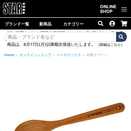
ご購入金額10,000円以上で送料無料！
ONLINE
SHOP
ブランド一覧
新商品
カテゴリー
誠に勝手ながら、夏季休業期間<2026年8月8日(土)～8月16日
(日)>中は商品の発送を休止いたします。8月7日(金)以降のご注文
商品は、8月17日(月)以降順次発送いたします。
（詳細はこちら）
Home
＞
オンラインショップ
＞
ペトロマックス
＞
木製スプーン