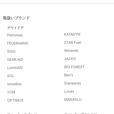
取扱いブランド
アウトドア
KATADYN
Petromax
STAR Fuel
FEUERHAND
Windmill
SIGG
JACKO
GEAR AID
BIG FOREST
LuminAID
Ben's
SOL
Starwares
snowline
Lunax
YCM
MANASLU
OPTIMUS