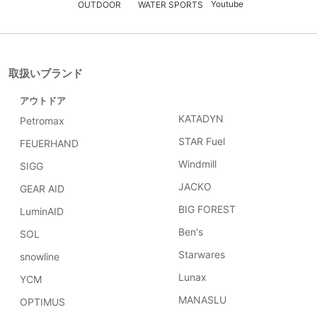
Youtube
OUTDOOR
WATER SPORTS
取扱いブランド
アウトドア
KATADYN
Petromax
STAR Fuel
FEUERHAND
Windmill
SIGG
JACKO
GEAR AID
BIG FOREST
LuminAID
Ben's
SOL
Starwares
snowline
Lunax
YCM
MANASLU
OPTIMUS