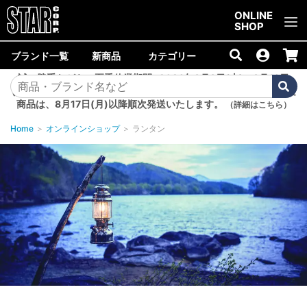
ご購入金額10,000円以上で送料無料！
ONLINE
SHOP
ブランド一覧
新商品
カテゴリー
誠に勝手ながら、夏季休業期間<2026年8月8日(土)～8月16日
(日)>中は商品の発送を休止いたします。8月7日(金)以降のご注文
商品は、8月17日(月)以降順次発送いたします。
（詳細はこちら）
Home
＞
オンラインショップ
＞
ランタン