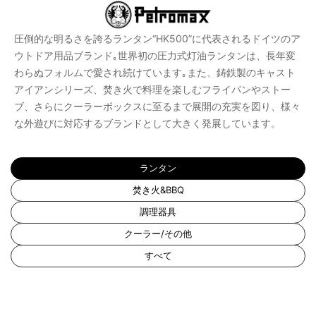
圧倒的な明るさを誇るランタン“HK500”に代表されるドイツのア
ウトドア用品ブランド｡世界初の圧力式灯油ランタンは、長年変
わらぬフォルムで愛され続けています｡また、鋳鉄製のキャスト
アイアンシリーズ、焚き火で料理を楽しむフライパンやストー
ブ、さらにクーラーボックスに至るまで展開の充実を図り、様々
な外遊びに対応するブランドとして大きく発展しています。
ランタン
焚き火&BBQ
調理器具
クーラー/その他
すべて