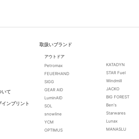
取扱いブランド
アウトドア
KATADYN
Petromax
STAR Fuel
FEUERHAND
Windmill
SIGG
JACKO
GEAR AID
ついて
BIG FOREST
LuminAID
ザインプリント
Ben's
SOL
Starwares
snowline
Lunax
YCM
MANASLU
OPTIMUS