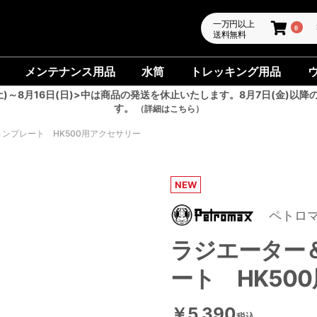
一万円以上
0
送料無料
メンテナンス用品
水筒
トレッキング用品
土)～8月16日(日)>中は商品の発送を休止いたします。8月7日(金)以降
す。
（詳細はこちら）
ンプレート HK500用アクセサリー
NEW
ペトロ
ラジエーター
ート HK50
￥5,390
税込