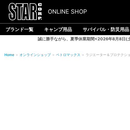
ONLINE SHOP
ブランド一覧
キャンプ用品
サバイバル・防災用品
誠に勝手ながら、夏季休業期間<2026年8月8日(
Home
＞
オンラインショップ
＞
ペトロマックス
＞
ラジエーター＆プロテクショ