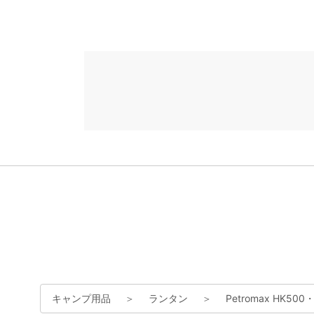
キャンプ用品
＞
ランタン
＞
Petromax HK5