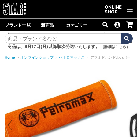
ご購入金額10,000円以上で送料無料！
ONLINE
SHOP
ブランド一覧
新商品
カテゴリー
誠に勝手ながら、夏季休業期間<2026年8月8日(土)～8月16日
(日)>中は商品の発送を休止いたします。8月7日(金)以降のご注文
商品は、8月17日(月)以降順次発送いたします。
（詳細はこちら）
Home
＞
オンラインショップ
＞
ペトロマックス
＞
アラミドハンドルカバー