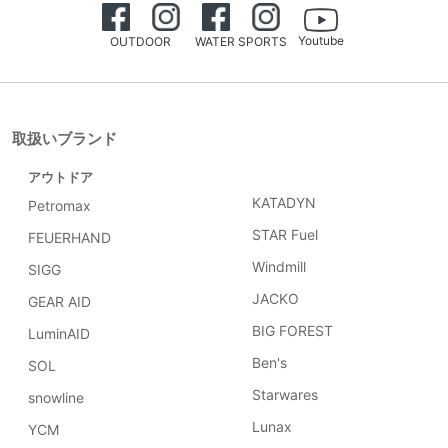
Youtube
OUTDOOR
WATER SPORTS
取扱いブランド
アウトドア
KATADYN
Petromax
STAR Fuel
FEUERHAND
Windmill
SIGG
JACKO
GEAR AID
BIG FOREST
LuminAID
Ben's
SOL
Starwares
snowline
Lunax
YCM