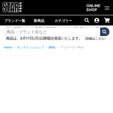
ご購入金額10,000円以上で送料無料！
ONLINE
SHOP
ブランド一覧
新商品
カテゴリー
誠に勝手ながら、夏季休業期間<2026年8月8日(土)～8月16日
(日)>中は商品の発送を休止いたします。8月7日(金)以降のご注文
商品は、8月17日(月)以降順次発送いたします。
（詳細はこちら）
Home
＞
オンラインショップ
＞
MRS
＞
アリゲーターPro