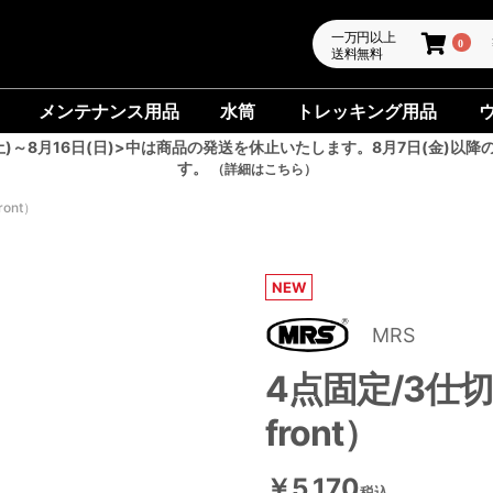
一万円以上
0
送料無料
メンテナンス用品
水筒
トレッキング用品
土)～8月16日(日)>中は商品の発送を休止いたします。8月7日(金)以降
す。
（詳細はこちら）
ont）
NEW
MRS
4点固定/3仕切
front）
￥5,170
税込