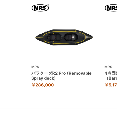
MRS
MRS
バラクーダR2 Pro (Removable
4点固
Spray deck)
（Barr
￥286,000
￥5,1