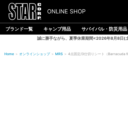
ONLINE SHOP
ブランド一覧
キャンプ用品
サバイバル・防災用品
誠に勝手ながら、夏季休業期間<2026年8月8日(
Home
＞
オンラインショップ
＞
MRS
＞
4点固定/3仕切りシート（Barracuda fr