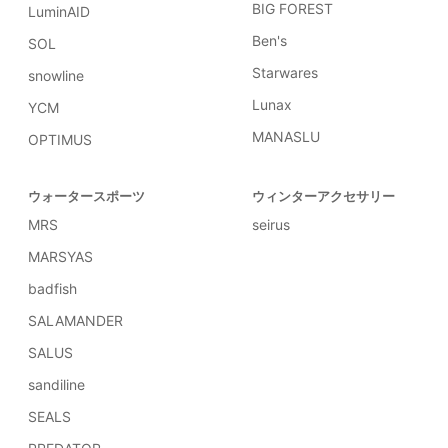
BIG FOREST
LuminAID
Ben's
SOL
Starwares
snowline
Lunax
YCM
MANASLU
OPTIMUS
ウォータースポーツ
ウィンターアクセサリー
MRS
seirus
MARSYAS
badfish
SALAMANDER
SALUS
sandiline
SEALS