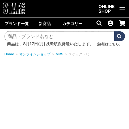
ご購入金額10,000円以上で送料無料！
ONLINE
SHOP
ブランド一覧
新商品
カテゴリー
誠に勝手ながら、夏季休業期間<2026年8月8日(土)～8月16日
(日)>中は商品の発送を休止いたします。8月7日(金)以降のご注文
商品は、8月17日(月)以降順次発送いたします。
（詳細はこちら）
Home
＞
オンラインショップ
＞
MRS
＞
スケッグ（L）