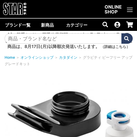
ご購入金額10,000円以上で送料無料！
ONLINE
SHOP
ブランド一覧
新商品
カテゴリー
誠に勝手ながら、夏季休業期間<2026年8月8日(土)～8月16日
(日)>中は商品の発送を休止いたします。8月7日(金)以降のご注文
商品は、8月17日(月)以降順次発送いたします。
（詳細はこちら）
Home
＞
オンラインショップ
＞
カタダイン
＞
グラビティ ビーフリー アップ
グレードキット