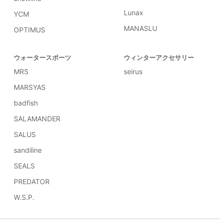
Lunax
YCM
MANASLU
OPTIMUS
ウォータースポーツ
ウィンターアクセサリー
MRS
seirus
MARSYAS
badfish
SALAMANDER
SALUS
sandiline
SEALS
PREDATOR
W.S.P.