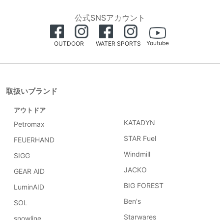
公式SNSアカウント
Youtube
OUTDOOR
WATER SPORTS
取扱いブランド
アウトドア
KATADYN
Petromax
STAR Fuel
FEUERHAND
Windmill
SIGG
JACKO
GEAR AID
BIG FOREST
LuminAID
Ben's
SOL
Starwares
snowline