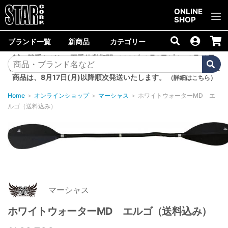
ご購入金額10,000円以上で送料無料！
ONLINE
SHOP
ブランド一覧
新商品
カテゴリー
誠に勝手ながら、夏季休業期間<2026年8月8日(土)～8月16日
(日)>中は商品の発送を休止いたします。8月7日(金)以降のご注文
商品は、8月17日(月)以降順次発送いたします。
（詳細はこちら）
Home
＞
オンラインショップ
＞
マーシャス
＞
ホワイトウォーターMD エ
ルゴ（送料込み）
マーシャス
ホワイトウォーターMD エルゴ（送料込み）