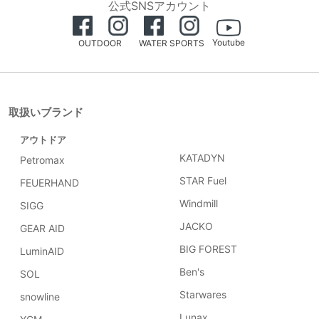
公式SNSアカウント
Youtube
OUTDOOR
WATER SPORTS
取扱いブランド
アウトドア
KATADYN
Petromax
STAR Fuel
FEUERHAND
Windmill
SIGG
JACKO
GEAR AID
BIG FOREST
LuminAID
Ben's
SOL
Starwares
snowline
Lunax