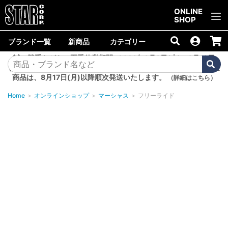
ご購入金額10,000円以上で送料無料！
ONLINE
SHOP
ブランド一覧
新商品
カテゴリー
誠に勝手ながら、夏季休業期間<2026年8月8日(土)～8月16日
(日)>中は商品の発送を休止いたします。8月7日(金)以降のご注文
商品は、8月17日(月)以降順次発送いたします。
（詳細はこちら）
Home
＞
オンラインショップ
＞
マーシャス
＞
フリーライド