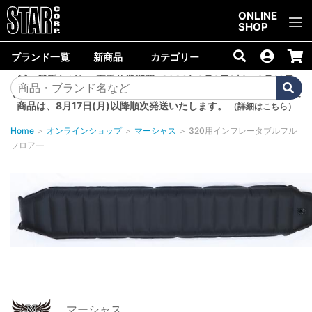
ご購入金額10,000円以上で送料無料！
ONLINE
SHOP
ブランド一覧
新商品
カテゴリー
誠に勝手ながら、夏季休業期間<2026年8月8日(土)～8月16日
(日)>中は商品の発送を休止いたします。8月7日(金)以降のご注文
商品は、8月17日(月)以降順次発送いたします。
（詳細はこちら）
Home
＞
オンラインショップ
＞
マーシャス
＞
320用インフレータブルフル
フロア―
マーシャス