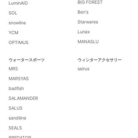
BIG FOREST
LuminAID
Ben's
SOL
Starwares
snowline
Lunax
YCM
MANASLU
OPTIMUS
ウォータースポーツ
ウィンターアクセサリー
MRS
seirus
MARSYAS
badfish
SALAMANDER
SALUS
sandiline
SEALS
PREDATOR