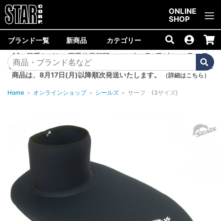
ご購入金額10,000円以上で送料無料！
ONLINE
SHOP
ブランド一覧
新商品
カテゴリー
誠に勝手ながら、夏季休業期間<2026年8月8日(土)～8月16日
(日)>中は商品の発送を休止いたします。8月7日(金)以降のご注文
商品は、8月17日(月)以降順次発送いたします。
（詳細はこちら）
Home
＞
オンラインショップ
＞
シールズ
＞
サーフ (3サイズ)