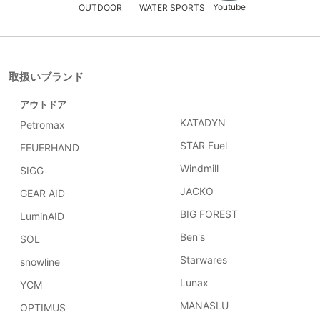
Youtube
OUTDOOR
WATER SPORTS
取扱いブランド
アウトドア
KATADYN
Petromax
STAR Fuel
FEUERHAND
Windmill
SIGG
JACKO
GEAR AID
BIG FOREST
LuminAID
Ben's
SOL
Starwares
snowline
Lunax
YCM
MANASLU
OPTIMUS