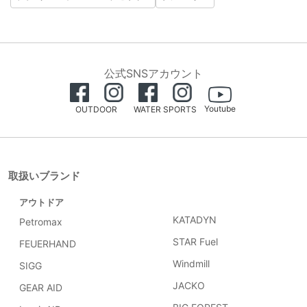
公式SNSアカウント
Youtube
OUTDOOR
WATER SPORTS
取扱いブランド
アウトドア
KATADYN
Petromax
STAR Fuel
FEUERHAND
Windmill
SIGG
JACKO
GEAR AID