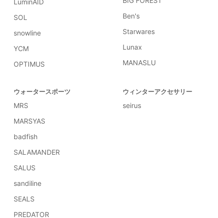
BIG FOREST
LuminAID
Ben's
SOL
Starwares
snowline
Lunax
YCM
MANASLU
OPTIMUS
ウォータースポーツ
ウィンターアクセサリー
MRS
seirus
MARSYAS
badfish
SALAMANDER
SALUS
sandiline
SEALS
PREDATOR