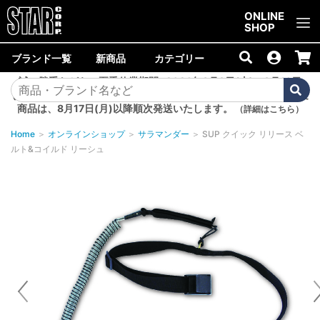
ご購入金額10,000円以上で送料無料！
ONLINE
SHOP
ブランド一覧
新商品
カテゴリー
誠に勝手ながら、夏季休業期間<2026年8月8日(土)～8月16日
(日)>中は商品の発送を休止いたします。8月7日(金)以降のご注文
商品は、8月17日(月)以降順次発送いたします。
（詳細はこちら）
Home
＞
オンラインショップ
＞
サラマンダー
＞
SUP クイック リリース ベ
ルト&コイルド リーシュ