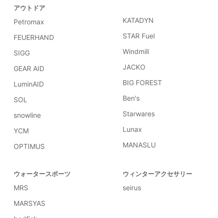
アウトドア
KATADYN
Petromax
STAR Fuel
FEUERHAND
Windmill
SIGG
JACKO
GEAR AID
BIG FOREST
LuminAID
Ben's
SOL
Starwares
snowline
Lunax
YCM
MANASLU
OPTIMUS
ウォータースポーツ
ウィンターアクセサリー
MRS
seirus
MARSYAS