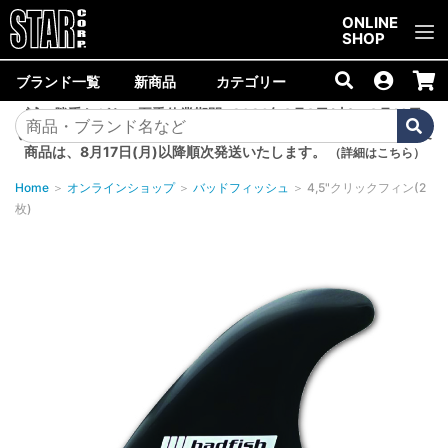
ご購入金額10,000円以上で送料無料！
ONLINE
SHOP
ブランド一覧
新商品
カテゴリー
誠に勝手ながら、夏季休業期間<2026年8月8日(土)～8月16日
(日)>中は商品の発送を休止いたします。8月7日(金)以降のご注文
商品は、8月17日(月)以降順次発送いたします。
（詳細はこちら）
Home
＞
オンラインショップ
＞
バッドフィッシュ
＞
4,5"クリックフィン(2
枚)