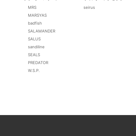
MRS
seirus
MARSYAS
badfish
SALAMANDER
SALUS
sandiline
SEALS
PREDATOR
W.S.P.