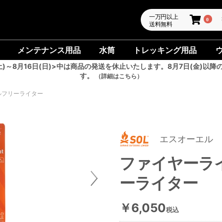
一万円以上
0
送料無料
メンテナンス用品
水筒
トレッキング用品
土)～8月16日(日)>中は商品の発送を休止いたします。8月7日(金)以降
す。
（詳細はこちら）
ルフリーライター
エスオーエル
ファイヤーラ
ーライター
￥6,050
税込