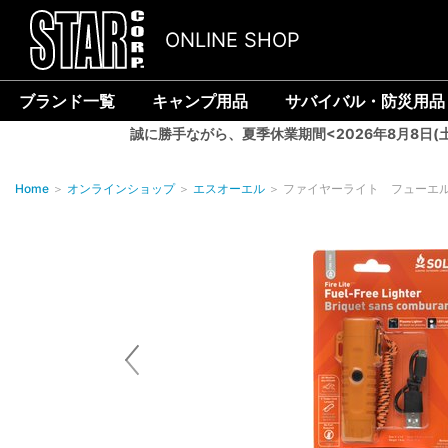
ONLINE SHOP
ブランド一覧
キャンプ用品
サバイバル・防災用品
誠に勝手ながら、夏季休業期間<2026年8月8日(
Home
＞
オンラインショップ
＞
エスオーエル
＞
ファイヤーライト フューエ