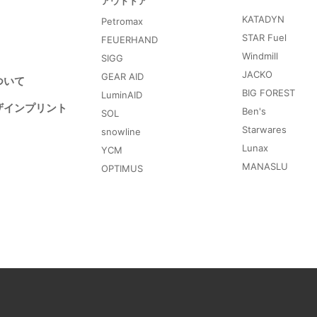
アウトドア
KATADYN
Petromax
STAR Fuel
FEUERHAND
Windmill
SIGG
JACKO
GEAR AID
ついて
BIG FOREST
LuminAID
ザインプリント
Ben's
SOL
Starwares
snowline
Lunax
YCM
MANASLU
OPTIMUS