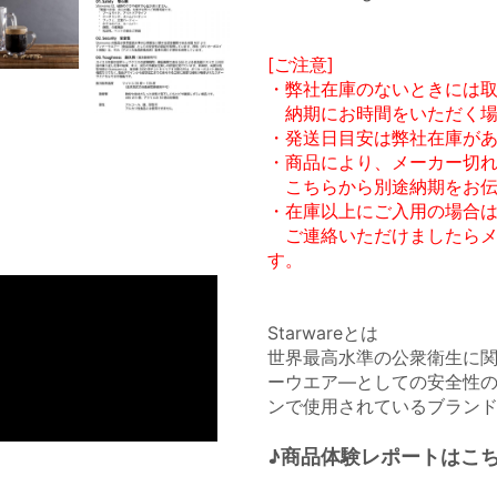
[ご注意]
・弊社在庫のないときには
納期にお時間をいただく場
・発送日目安は弊社在庫が
・商品により、メーカー切
こちらから別途納期をお伝
・在庫以上にご入用の場合
ご連絡いただけましたらメ
す。
Starwareとは
世界最高水準の公衆衛生に関
ーウエア―としての安全性
ンで使用されているブラン
♪商品体験レポートはこち