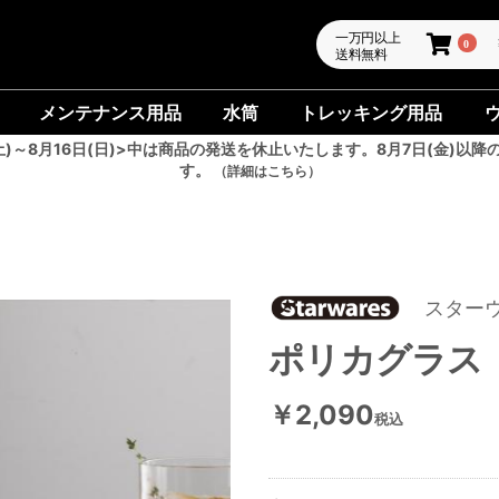
一万円以上
0
送料無料
メンテナンス用品
水筒
トレッキング用品
土)～8月16日(日)>中は商品の発送を休止いたします。8月7日(金)以降
す。
（詳細はこちら）
スター
ポリカグラス
￥2,090
税込