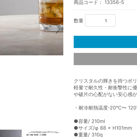
商品コード：
13356-5
数量
クリスタルの輝きを持つポ
軽量で耐久性・耐衝撃性に
や破片の心配がない安心感
・耐冷耐熱温度-20℃〜 12
●容量/ 210ml
●サイズ/φ 88 × H101mm
●重量/ 310g