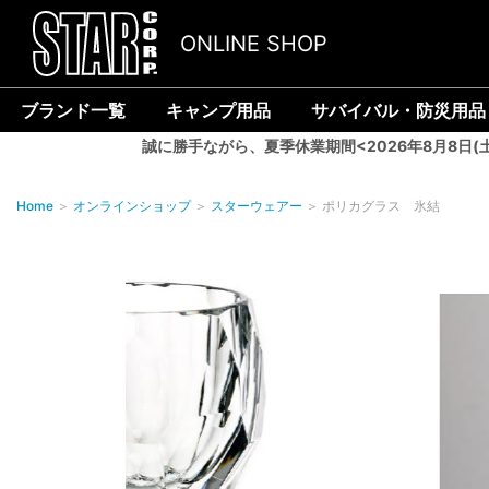
ONLINE SHOP
ブランド一覧
キャンプ用品
サバイバル・防災用品
誠に勝手ながら、夏季休業期間<2026年8月8日(
Home
＞
オンラインショップ
＞
スターウェアー
＞
ポリカグラス 氷結