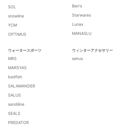
Ben's
SOL
Starwares
snowline
Lunax
YCM
MANASLU
OPTIMUS
ウォータースポーツ
ウィンターアクセサリー
MRS
seirus
MARSYAS
badfish
SALAMANDER
SALUS
sandiline
SEALS
PREDATOR