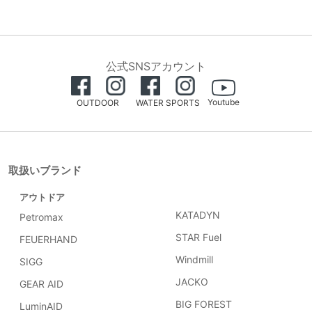
公式SNSアカウント
Youtube
OUTDOOR
WATER SPORTS
取扱いブランド
アウトドア
KATADYN
Petromax
STAR Fuel
FEUERHAND
Windmill
SIGG
JACKO
GEAR AID
BIG FOREST
LuminAID