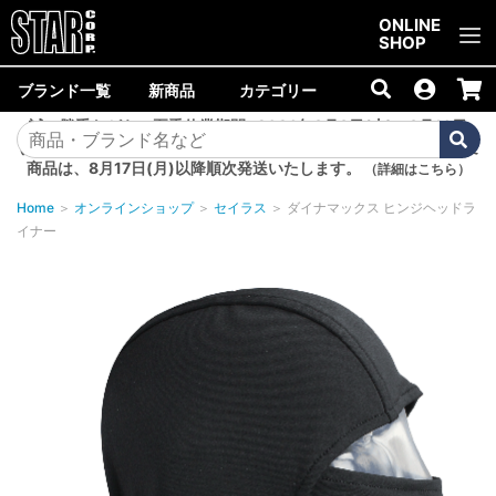
ご購入金額10,000円以上で送料無料！
ONLINE
SHOP
ブランド一覧
新商品
カテゴリー
誠に勝手ながら、夏季休業期間<2026年8月8日(土)～8月16日
(日)>中は商品の発送を休止いたします。8月7日(金)以降のご注文
商品は、8月17日(月)以降順次発送いたします。
（詳細はこちら）
Home
＞
オンラインショップ
＞
セイラス
＞
ダイナマックス ヒンジヘッドラ
イナー