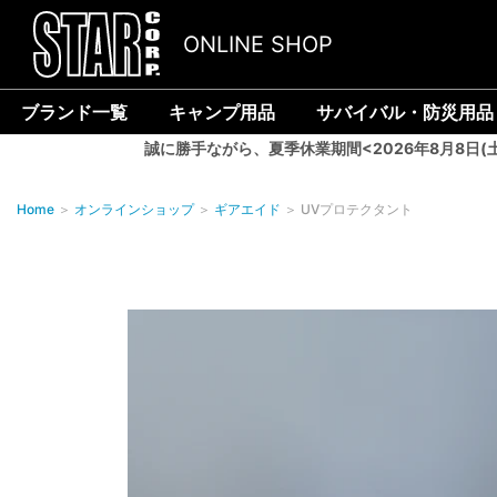
ONLINE SHOP
ブランド一覧
キャンプ用品
サバイバル・防災用品
誠に勝手ながら、夏季休業期間<2026年8月8日(
Home
＞
オンラインショップ
＞
ギアエイド
＞
UVプロテクタント