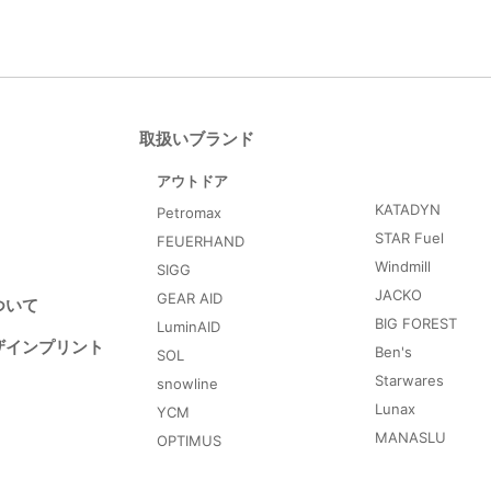
取扱いブランド
アウトドア
KATADYN
Petromax
STAR Fuel
FEUERHAND
Windmill
SIGG
JACKO
GEAR AID
ついて
BIG FOREST
LuminAID
ザインプリント
Ben's
SOL
Starwares
snowline
Lunax
YCM
MANASLU
OPTIMUS