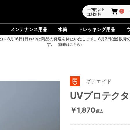
一万円以上
0
送料無料
メンテナンス用品
水筒
トレッキング用品
土)～8月16日(日)>中は商品の発送を休止いたします。8月7日(金)以降
す。
（詳細はこちら）
ギアエイド
UVプロテク
￥1,870
税込