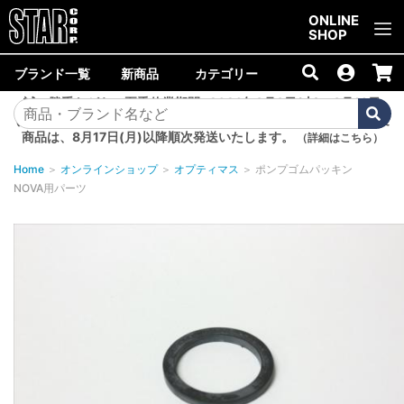
ご購入金額10,000円以上で送料無料！
ONLINE
SHOP
ブランド一覧
新商品
カテゴリー
誠に勝手ながら、夏季休業期間<2026年8月8日(土)～8月16日
(日)>中は商品の発送を休止いたします。8月7日(金)以降のご注文
商品は、8月17日(月)以降順次発送いたします。
（詳細はこちら）
Home
＞
オンラインショップ
＞
オプティマス
＞
ポンプゴムパッキン
NOVA用パーツ