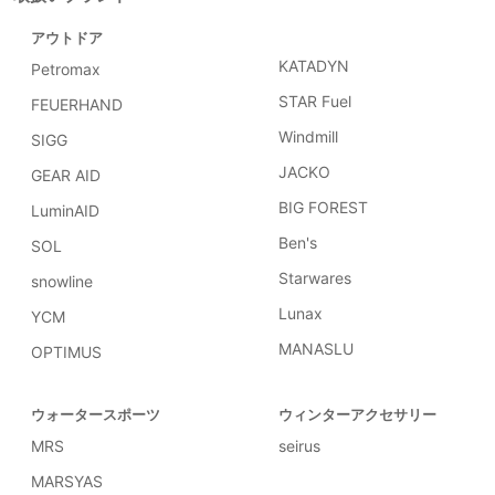
アウトドア
KATADYN
Petromax
STAR Fuel
FEUERHAND
Windmill
SIGG
JACKO
GEAR AID
BIG FOREST
LuminAID
Ben's
SOL
Starwares
snowline
Lunax
YCM
MANASLU
OPTIMUS
ウォータースポーツ
ウィンターアクセサリー
MRS
seirus
MARSYAS