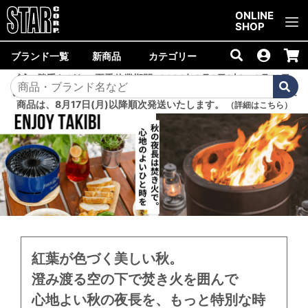
ご購入金額10,000円以上で送料無料！
ONLINE
SHOP
ブランド一覧
新商品
カテゴリー
誠に勝手ながら、夏季休業期間<2026年8月8日(土)～8月16日
(日)>中は商品の発送を休止いたします。8月7日(金)以降のご注文
商品は、8月17日(月)以降順次発送いたします。
（詳細はこちら）
紅葉が色づく美しい秋。
澄み渡る空の下で焚き火を囲んで
心地よい秋の夜長を、もっと特別な時