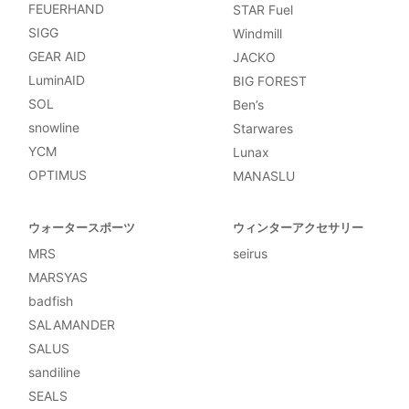
FEUERHAND
STAR Fuel
SIGG
Windmill
GEAR AID
JACKO
LuminAID
BIG FOREST
SOL
Ben’s
snowline
Starwares
YCM
Lunax
OPTIMUS
MANASLU
ウォータースポーツ
ウィンターアクセサリー
MRS
seirus
MARSYAS
badfish
SALAMANDER
SALUS
sandiline
SEALS