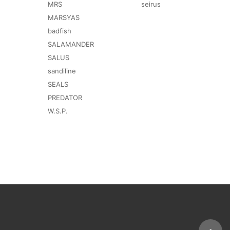
MRS
seirus
MARSYAS
badfish
SALAMANDER
SALUS
sandiline
SEALS
PREDATOR
W.S.P.