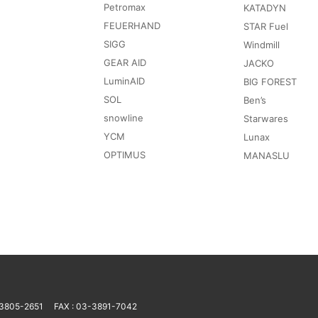
Petromax
KATADYN
FEUERHAND
STAR Fuel
SIGG
Windmill
GEAR AID
JACKO
LuminAID
BIG FOREST
SOL
Ben’s
snowline
Starwares
YCM
Lunax
OPTIMUS
MANASLU
-3805-2651
FAX : 03-3891-7042