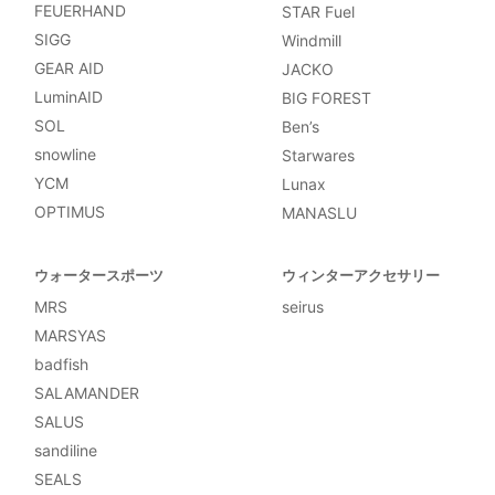
FEUERHAND
STAR Fuel
SIGG
Windmill
GEAR AID
JACKO
LuminAID
BIG FOREST
SOL
Ben’s
snowline
Starwares
YCM
Lunax
OPTIMUS
MANASLU
ウォータースポーツ
ウィンターアクセサリー
MRS
seirus
MARSYAS
badfish
SALAMANDER
SALUS
sandiline
SEALS