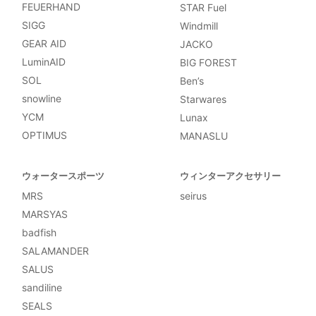
FEUERHAND
STAR Fuel
SIGG
Windmill
GEAR AID
JACKO
LuminAID
BIG FOREST
SOL
Ben’s
snowline
Starwares
YCM
Lunax
OPTIMUS
MANASLU
ウォータースポーツ
ウィンターアクセサリー
MRS
seirus
MARSYAS
badfish
SALAMANDER
SALUS
sandiline
SEALS