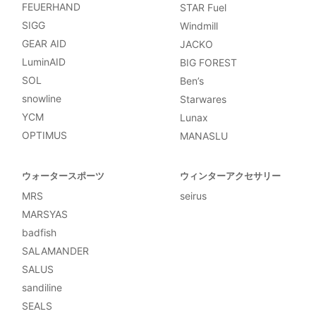
FEUERHAND
STAR Fuel
SIGG
Windmill
GEAR AID
JACKO
LuminAID
BIG FOREST
SOL
Ben’s
snowline
Starwares
YCM
Lunax
OPTIMUS
MANASLU
ウォータースポーツ
ウィンターアクセサリー
MRS
seirus
MARSYAS
badfish
SALAMANDER
SALUS
sandiline
SEALS