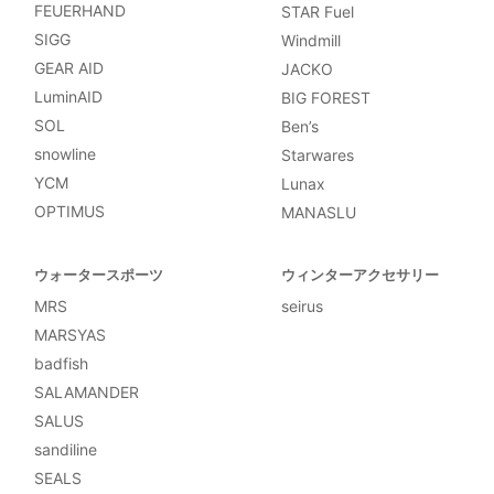
FEUERHAND
STAR Fuel
SIGG
Windmill
GEAR AID
JACKO
LuminAID
BIG FOREST
SOL
Ben’s
snowline
Starwares
YCM
Lunax
OPTIMUS
MANASLU
ウォータースポーツ
ウィンターアクセサリー
MRS
seirus
MARSYAS
badfish
SALAMANDER
SALUS
sandiline
SEALS