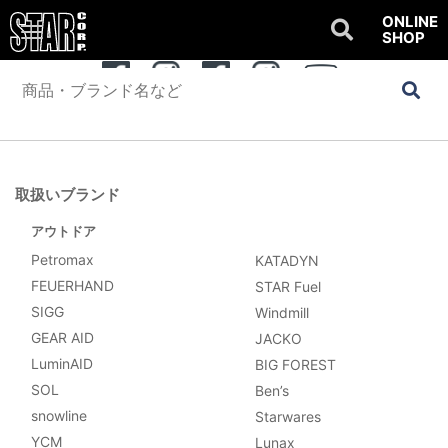
ONLINE
SHOP
公式SNSアカウント
OUTDOOR
WATER SPORTS
Youtube
取扱いブランド
アウトドア
Petromax
KATADYN
FEUERHAND
STAR Fuel
SIGG
Windmill
GEAR AID
JACKO
LuminAID
BIG FOREST
SOL
Ben’s
snowline
Starwares
YCM
Lunax