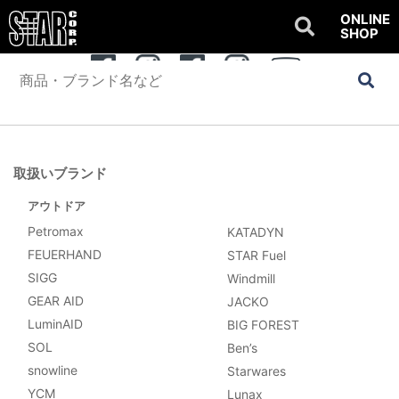
ONLINE
SHOP
公式SNSアカウント
OUTDOOR
WATER SPORTS
Youtube
取扱いブランド
アウトドア
Petromax
KATADYN
FEUERHAND
STAR Fuel
SIGG
Windmill
GEAR AID
JACKO
LuminAID
BIG FOREST
SOL
Ben’s
snowline
Starwares
YCM
Lunax