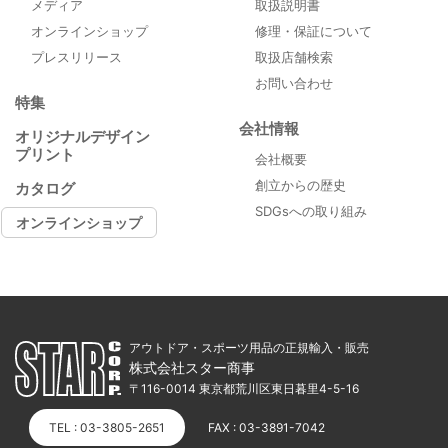
メディア
取扱説明書
オンラインショップ
修理・保証について
プレスリリース
取扱店舗検索
お問い合わせ
特集
会社情報
オリジナルデザイン
プリント
会社概要
創立からの歴史
カタログ
SDGsへの取り組み
オンラインショップ
アウトドア・スポーツ用品の正規輸入・販売
株式会社スター商事
〒116-0014 東京都荒川区東日暮里4-5-16
TEL : 03-3805-2651
FAX : 03-3891-7042