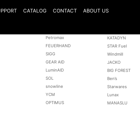
UPPORT
CATALOG
CONTACT
ABOUT US
取扱いブランド
アウトドア
Petromax
KATADYN
FEUERHAND
STAR Fuel
SIGG
Windmill
GEAR AID
JACKO
LuminAID
BIG FOREST
SOL
Ben’s
snowline
Starwares
YCM
Lunax
OPTIMUS
MANASLU