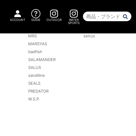
ACCOUNT
GUIDE
OUTDOOR
WATER
SPORTS
ウォータースポーツ
ウィンターアクセサリー
MRS
seirus
MARSYAS
badfish
SALAMANDER
SALUS
sandiline
SEALS
PREDATOR
W.S.P.