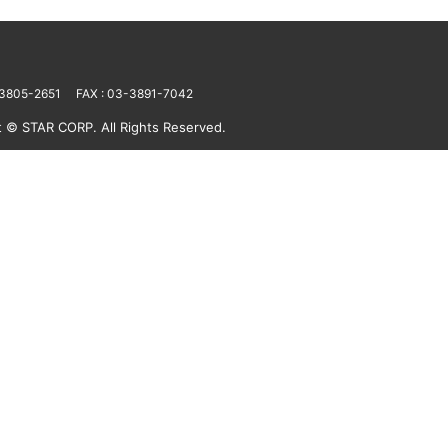
-3805-2651
FAX : 03-3891-7042
t © STAR CORP. All Rights Reserved.