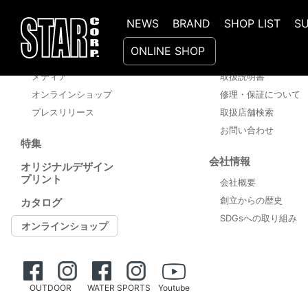
NEWS
BRAND
SHOP LIST
S
新着情報
サポート
ONLINE SHOP
ニュース
商品Q＆A
メディア
取扱説明書
オンラインショップ
修理・保証について
プレスリリース
取扱店舗検索
お問い合わせ
特集
会社情報
オリジナルデザイン
プリント
会社概要
創立からの歴史
カタログ
SDGsへの取り組み
オンラインショップ
OUTDOOR
WATER SPORTS
Youtube