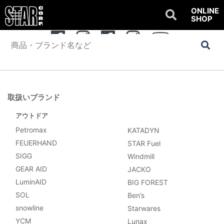
ONLINE
SHOP
公式SNSアカウント
OUTDOOR
WATER SPORTS
Youtube
取扱いブランド
アウトドア
Petromax
KATADYN
FEUERHAND
STAR Fuel
SIGG
Windmill
GEAR AID
JACKO
LuminAID
BIG FOREST
SOL
Ben’s
snowline
Starwares
YCM
Lunax