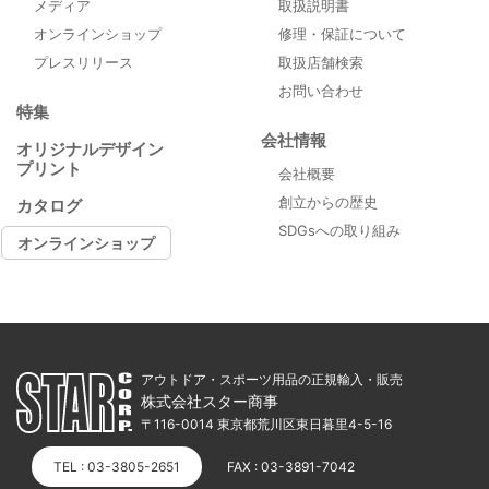
メディア
取扱説明書
オンラインショップ
修理・保証について
プレスリリース
取扱店舗検索
お問い合わせ
特集
会社情報
オリジナルデザイン
プリント
会社概要
創立からの歴史
カタログ
SDGsへの取り組み
オンラインショップ
アウトドア・スポーツ用品の正規輸入・販売
株式会社スター商事
〒116-0014 東京都荒川区東日暮里4-5-16
TEL : 03-3805-2651
FAX : 03-3891-7042