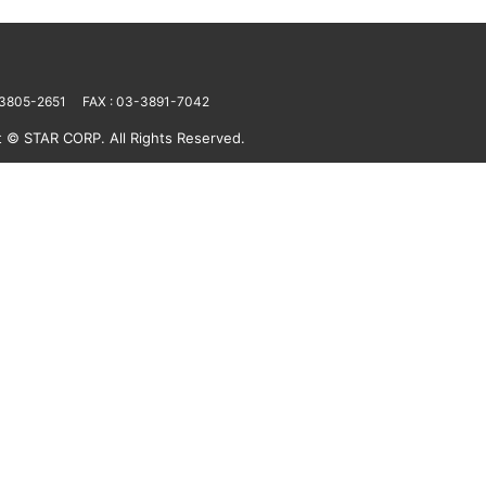
-3805-2651
FAX : 03-3891-7042
t © STAR CORP. All Rights Reserved.