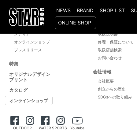
NEWS
BRAND
SHOP LIST
S
新着情報
サポート
ONLINE SHOP
ニュース
商品Q＆A
メディア
取扱説明書
オンラインショップ
修理・保証について
プレスリリース
取扱店舗検索
お問い合わせ
特集
会社情報
オリジナルデザイン
プリント
会社概要
創立からの歴史
カタログ
SDGsへの取り組み
オンラインショップ
OUTDOOR
WATER SPORTS
Youtube