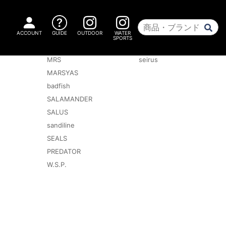
ACCOUNT
GUIDE
OUTDOOR
WATER
SPORTS
ウォータースポーツ
ウィンターアクセサリー
MRS
seirus
MARSYAS
badfish
SALAMANDER
SALUS
sandiline
SEALS
PREDATOR
W.S.P.