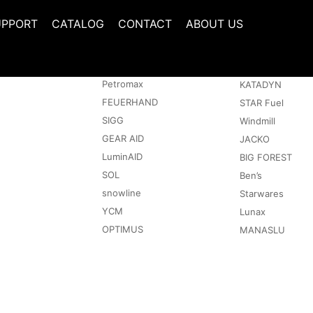
UPPORT
CATALOG
CONTACT
ABOUT US
取扱いブランド
アウトドア
Petromax
KATADYN
FEUERHAND
STAR Fuel
SIGG
Windmill
GEAR AID
JACKO
LuminAID
BIG FOREST
SOL
Ben’s
snowline
Starwares
YCM
Lunax
OPTIMUS
MANASLU