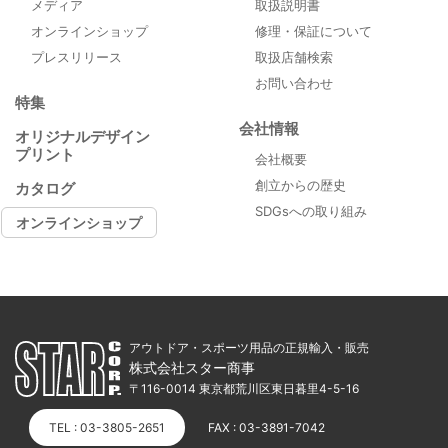
メディア
取扱説明書
オンラインショップ
修理・保証について
プレスリリース
取扱店舗検索
お問い合わせ
特集
会社情報
オリジナルデザイン
プリント
会社概要
創立からの歴史
カタログ
SDGsへの取り組み
オンラインショップ
アウトドア・スポーツ用品の正規輸入・販売
株式会社スター商事
〒116-0014 東京都荒川区東日暮里4-5-16
TEL : 03-3805-2651
FAX : 03-3891-7042