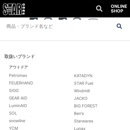
ONLINE
SHOP
公式SNSアカウント
OUTDOOR
WATER SPORTS
Youtube
取扱いブランド
アウトドア
Petromax
KATADYN
FEUERHAND
STAR Fuel
SIGG
Windmill
GEAR AID
JACKO
LuminAID
BIG FOREST
SOL
Ben’s
snowline
Starwares
YCM
Lunax