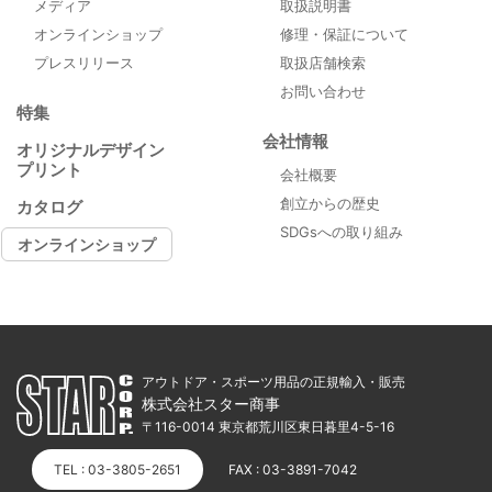
メディア
取扱説明書
オンラインショップ
修理・保証について
プレスリリース
取扱店舗検索
お問い合わせ
特集
会社情報
オリジナルデザイン
プリント
会社概要
創立からの歴史
カタログ
SDGsへの取り組み
オンラインショップ
アウトドア・スポーツ用品の正規輸入・販売
株式会社スター商事
〒116-0014 東京都荒川区東日暮里4-5-16
TEL : 03-3805-2651
FAX : 03-3891-7042