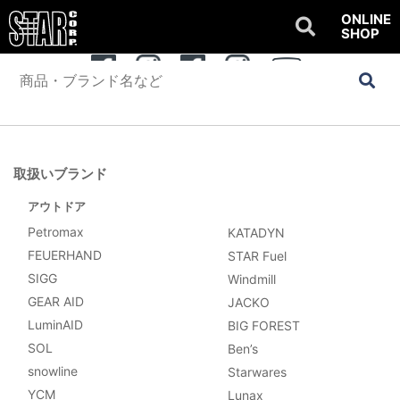
ONLINE
SHOP
公式SNSアカウント
OUTDOOR
WATER SPORTS
Youtube
取扱いブランド
アウトドア
Petromax
KATADYN
FEUERHAND
STAR Fuel
SIGG
Windmill
GEAR AID
JACKO
LuminAID
BIG FOREST
SOL
Ben’s
snowline
Starwares
YCM
Lunax