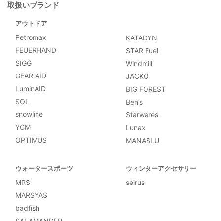
取扱いブランド
アウトドア
Petromax
KATADYN
FEUERHAND
STAR Fuel
SIGG
Windmill
GEAR AID
JACKO
LuminAID
BIG FOREST
SOL
Ben’s
snowline
Starwares
YCM
Lunax
OPTIMUS
MANASLU
ウォータースポーツ
ウィンターアクセサリー
MRS
seirus
MARSYAS
badfish
SALAMANDER