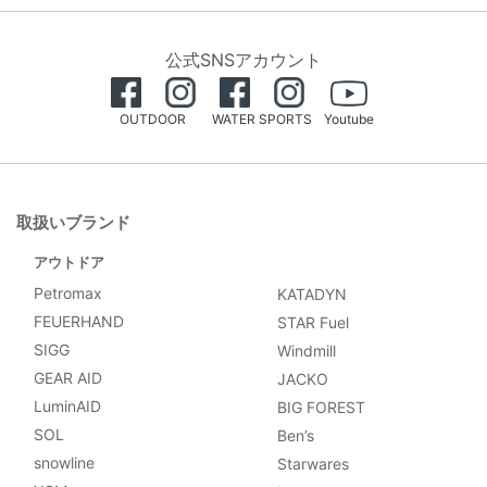
公式SNSアカウント
OUTDOOR
WATER SPORTS
Youtube
取扱いブランド
アウトドア
Petromax
KATADYN
FEUERHAND
STAR Fuel
SIGG
Windmill
GEAR AID
JACKO
LuminAID
BIG FOREST
SOL
Ben’s
snowline
Starwares