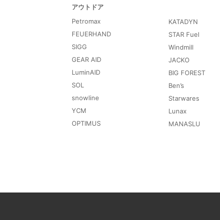
アウトドア
Petromax
KATADYN
FEUERHAND
STAR Fuel
SIGG
Windmill
GEAR AID
JACKO
LuminAID
BIG FOREST
SOL
Ben’s
snowline
Starwares
YCM
Lunax
OPTIMUS
MANASLU