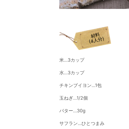
材料
(4人分)
米…3カップ
水…3カップ
チキンブイヨン…1包
玉ねぎ…1/2個
バター…30g
サフラン…ひとつまみ