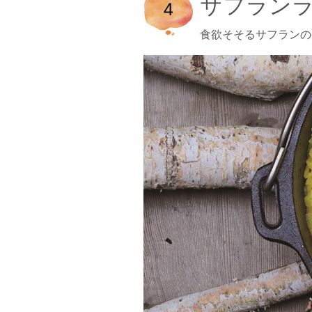
サフラン
4
食欲そそるサフランの