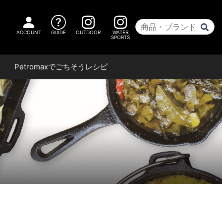
ACCOUNT
GUIDE
OUTDOOR
WATER
SPORTS
Petromaxで
ごちそうレシピ