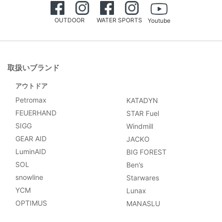
OUTDOOR
WATER SPORTS
Youtube
取扱いブランド
アウトドア
Petromax
KATADYN
FEUERHAND
STAR Fuel
SIGG
Windmill
GEAR AID
JACKO
LuminAID
BIG FOREST
SOL
Ben’s
snowline
Starwares
YCM
Lunax
OPTIMUS
MANASLU