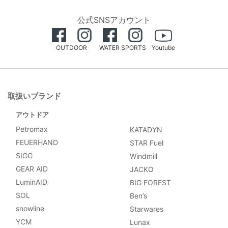
公式SNSアカウント
OUTDOOR
WATER SPORTS
Youtube
取扱いブランド
アウトドア
Petromax
KATADYN
FEUERHAND
STAR Fuel
SIGG
Windmill
GEAR AID
JACKO
LuminAID
BIG FOREST
SOL
Ben’s
snowline
Starwares
YCM
Lunax