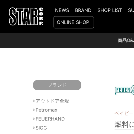
NEWS
BRAND
SHOP LIST
S
ONLINE SHOP
Home
>
商品Q&A
>
燃料について
商品Q&
ブランド
アウトドア全般
Petromax
ベイビー
FEUERHAND
燃料
SIGG