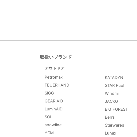
取扱いブランド
アウトドア
Petromax
KATADYN
FEUERHAND
STAR Fuel
SIGG
Windmill
GEAR AID
JACKO
LuminAID
BIG FOREST
SOL
Ben’s
snowline
Starwares
YCM
Lunax