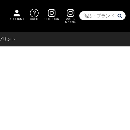
ACCOUNT
GUIDE
OUTDOOR
WATER
SPORTS
プリント