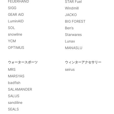
FEUERHAND
STAR Fuel
SIGG
Windmill
GEAR AID
JACKO
LuminAID
BIG FOREST
SOL
Ben’s
snowline
Starwares
YCM
Lunax
OPTIMUS
MANASLU
ウォータースポーツ
ウィンターアクセサリー
MRS
seirus
MARSYAS
badfish
SALAMANDER
SALUS
sandiline
SEALS