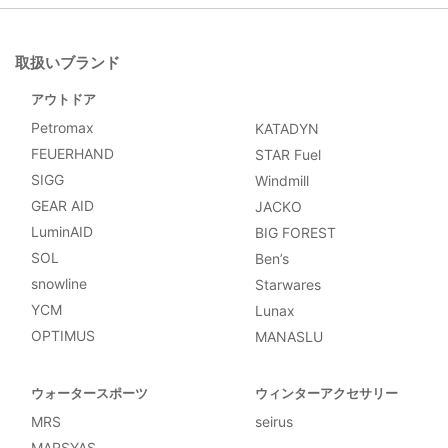
取扱いブランド
アウトドア
Petromax
KATADYN
FEUERHAND
STAR Fuel
SIGG
Windmill
GEAR AID
JACKO
LuminAID
BIG FOREST
SOL
Ben’s
snowline
Starwares
YCM
Lunax
OPTIMUS
MANASLU
ウォータースポーツ
ウィンターアクセサリー
MRS
seirus
MARSYAS